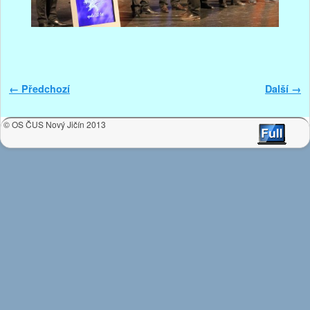
Navigace v obrázku
← Předchozí
Další →
© OS ČUS Nový Jičín 2013