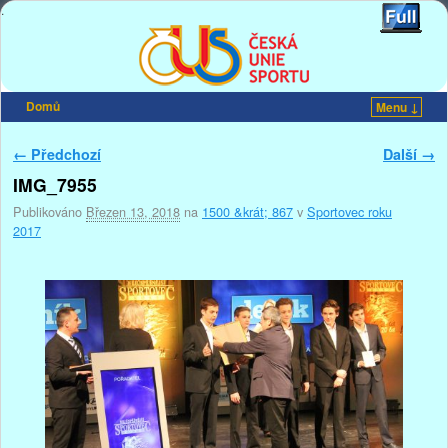
.
Domů
Menu ↓
Přeskočit na primární obsah
Přeskočit na sekundární obsah
Navigace v obrázku
← Předchozí
Další →
IMG_7955
Publikováno
Březen 13, 2018
na
1500 &krát; 867
v
Sportovec roku
2017