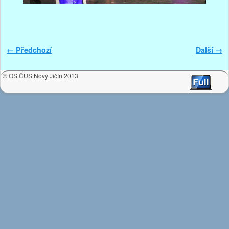
Navigace v obrázku
← Předchozí
Další →
© OS ČUS Nový Jičín 2013